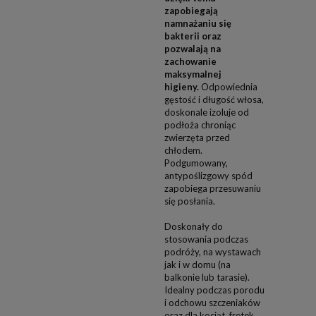
zapobiegają
namnażaniu się
bakterii oraz
pozwalają na
zachowanie
maksymalnej
higieny.
Odpowiednia
gęstość i długość włosa,
doskonale
izoluje od
podłoża chroniąc
zwierzęta przed
chłodem.
Podgumowany,
antypoślizgowy spód
zapobiega przesuwaniu
się posłania.
Doskonały do
stosowania podczas
podróży, na wystawach
jak i w domu (na
balkonie lub tarasie).
Idealny podczas porodu
i odchowu szczeniaków
oraz dla kociąt, fretek,