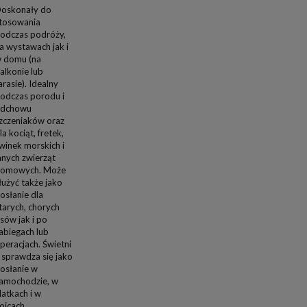
oskonały do
tosowania
odczas podróży,
a wystawach jak i
 domu (na
alkonie lub
arasie). Idealny
odczas porodu i
dchowu
zczeniaków oraz
la kociąt, fretek,
winek morskich i
nnych zwierząt
omowych. Może
łużyć także jako
osłanie dla
tarych, chorych
sów jak i po
abiegach lub
peracjach. Świetni
 sprawdza się jako
osłanie w
amochodzie, w
latkach i w
ojcach.