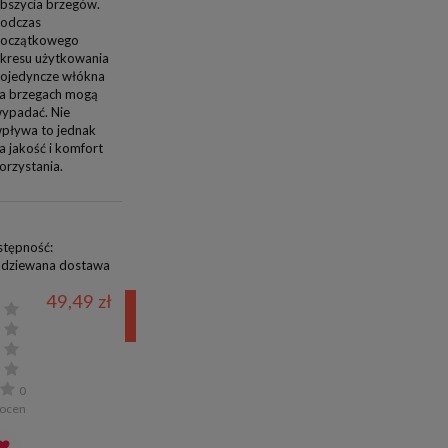
bszycia brzegów.
odczas
oczątkowego
kresu użytkowania
ojedyncze włókna
a brzegach mogą
ypadać. Nie
pływa to jednak
a jakość i komfort
orzystania.
tępność:
dziewana dostawa
49,49 zł
powiadom o
dostępności
0
ocen