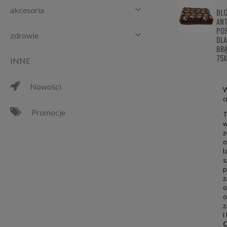
akcesoria
BLO
AN
POS
zdrowie
DLA
BR
75
INNE
Nowości
W
c
Promocje
T
w
z
o
l
s
p
z
o
o
z
i
C