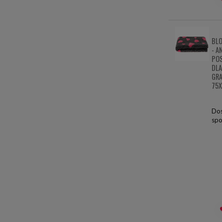
BLO
- A
POS
DLA
GRA
75
Dos
spo