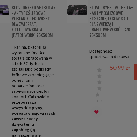
BLOVI DRYBED VETBED A+
BLOVI DRYBED VETBED A+
- ANTYPOŚLIZGOWE
- ANTYPOŚLIZGOWE
POSŁANIE, LEGOWISKO
POSŁANIE, LEGOWISKO
DLA ZWIERZĄT,
DLA ZWIERZĄT,
FIOLETOWA KRATA
GRAFITOWE W KRÓLICZKI
(PATCHWORK) 75X50CM
75X50CM
Tkanina, z której są
Dostępność:
wykonane Dry Bed
spodziewana dostawa
została opracowana w
latach 60-tych dla
50,99 zł
m o
szpitali jako podkłady
łóżkowe zapobiegające
ości
odleżynom i
odparzeniom oraz
zapewniające ciepło i
0
komfort.
Całkowicie
ocen
przepuszcza
wszystkie płyny,
pozostawiając wierzch
zawsze suchy,
dzięki temu
zapobiegają
namnażaniu się