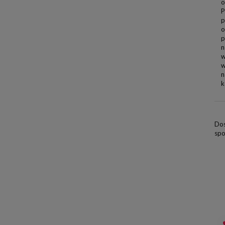
o
P
p
o
p
n
w
w
n
k
Dos
spo