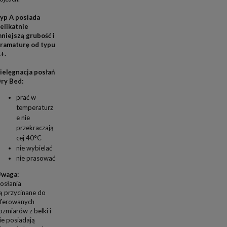
yp A posiada
elikatnie
niejszą grubość i
ramaturę od typu
+.
ielęgnacja posłań
ry Bed:
prać w
temperaturz
e nie
przekraczają
cej 40°C
nie wybielać
nie prasować
waga:
osłania
ą przycinane do
ferowanych
ozmiarów z belki i
ie posiadają