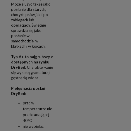
Może służyć także jako
posłanie dla starych,
chorych psów jak i po
zabiegach lub
operacjach. Świetnie
sprawdza się jako
posłanie w
samochodzie, w
klatkach i w kojcach.
Typ A+ to najgrubszy z
dostępnych na rynku
DryBed.
Charakteryzuje
się wysoką gramaturą i
gęstością włosa.
Pielęgnacja posłań
DryBed:
prać w
temperaturze nie
przekraczającej
40°C
nie wybielać