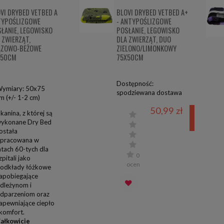
VI DRYBED VETBED A
BLOVI DRYBED VETBED A+
TYPOŚLIZGOWE
- ANTYPOŚLIZGOWE
ŁANIE, LEGOWISKO
POSŁANIE, LEGOWISKO
 ZWIERZĄT,
DLA ZWIERZĄT, DUO
ĄZOWO-BEŻOWE
ZIELONO/LIMONKOWY
X50CM
75X50CM
Dostępność:
ymiary: 50x75
spodziewana dostawa
m (+/- 1-2 cm)
50,99 zł
powiado
kanina, z której są
ykonane Dry Bed
dostępn
ostała
pracowana w
atach 60-tych dla
0
zpitali jako
ocen
odkłady łóżkowe
apobiegające
dleżynom i
dparzeniom oraz
apewniające ciepło
 komfort.
ałkowicie