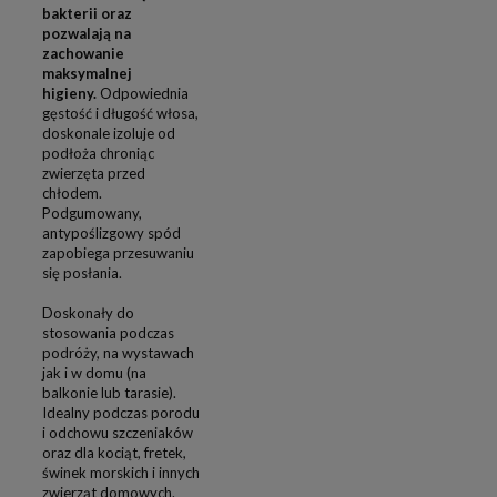
bakterii oraz
pozwalają na
zachowanie
maksymalnej
higieny.
Odpowiednia
gęstość i długość włosa,
doskonale
izoluje od
podłoża chroniąc
zwierzęta przed
chłodem.
Podgumowany,
antypoślizgowy spód
zapobiega przesuwaniu
się posłania.
Doskonały do
stosowania podczas
podróży, na wystawach
jak i w domu (na
balkonie lub tarasie).
Idealny podczas porodu
i odchowu szczeniaków
oraz dla kociąt, fretek,
świnek morskich i innych
zwierząt domowych.