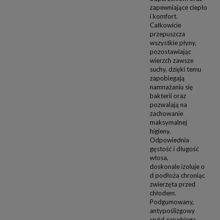
zapewniające ciepło
i komfort.
Całkowicie
przepuszcza
wszystkie płyny,
pozostawiając
wierzch zawsze
suchy, dzięki temu
zapobiegają
namnażaniu się
bakterii oraz
pozwalają na
zachowanie
maksymalnej
higieny.
Odpowiednia
gęstość i długość
włosa,
doskonale
izoluje o
d podłoża chroniąc
zwierzęta przed
chłodem.
Podgumowany,
antypoślizgowy
spód zapobiega