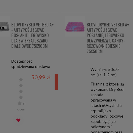
BLOVI DRYBED VETBED A+
BLOVI DRYBED VETBED A+
- ANTYPOŚLIZGOWE
ANTYPOŚLIZGOWE
POSŁANIE, LEGOWISKO
POSŁANIE, LEGOWISKO
DLA ZWIERZĄT, SZARO
DLA ZWIERZĄT, CANDY -
BIAŁE OWCE 75X50CM
RÓŻOWO/NIEBIESKIE
75X50CM
Dostępność:
spodziewana dostawa
Wymiary: 50x75
cm (+/- 1-2 cm)
50,99 zł
powiadom o
Tkanina, z której są
dostępności
wykonane Dry Bed
została
opracowana w
0
latach 60-tych dla
ocen
szpitali jako
podkłady łóżkowe
zapobiegające
odleżynom i
odparzeniom oraz