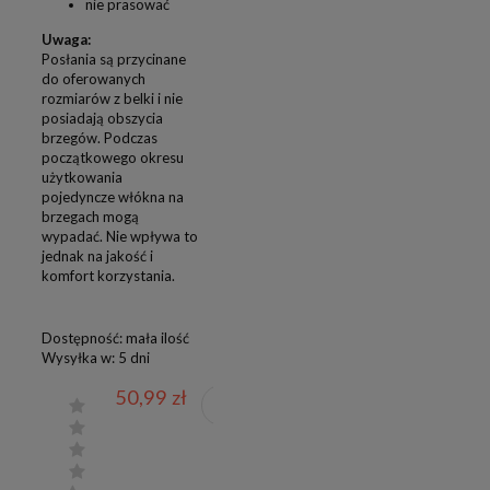
nie prasować
Uwaga:
Posłania są przycinane
do oferowanych
rozmiarów z belki i nie
posiadają obszycia
brzegów. Podczas
początkowego okresu
użytkowania
pojedyncze włókna na
brzegach mogą
wypadać. Nie wpływa to
jednak na jakość i
komfort korzystania.
Dostępność:
mała ilość
Wysyłka w:
5 dni
50,99 zł
DO
KOSZYKA