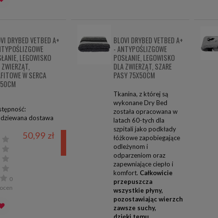
VI DRYBED VETBED A+
BLOVI DRYBED VETBED A+
NTYPOŚLIZGOWE
- ANTYPOŚLIZGOWE
ŁANIE, LEGOWISKO
POSŁANIE, LEGOWISKO
 ZWIERZĄT,
DLA ZWIERZĄT, SZARE
FITOWE W SERCA
PASY 75X50CM
X50CM
Tkanina, z której są
wykonane Dry Bed
tępność:
została opracowana w
dziewana dostawa
latach 60-tych dla
szpitali jako podkłady
50,99 zł
powiadom o
łóżkowe zapobiegające
odleżynom i
dostępności
odparzeniom oraz
zapewniające ciepło i
komfort.
Całkowicie
0
przepuszcza
ocen
wszystkie płyny,
pozostawiając wierzch
zawsze suchy,
dzięki temu