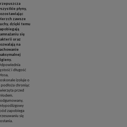
rzepuszcza
szystkie płyny,
ozostawiając
ierzch zawsze
uchy, dzięki temu
apobiegają
amnażaniu się
akterii oraz
ozwalają na
achowanie
aksymalnej
igieny.
dpowiednia
ęstość i długość
łosa,
oskonale
izoluje o
 podłoża chroniąc
wierzęta przed
hłodem.
odgumowany,
ntypoślizgowy
pód zapobiega
rzesuwaniu się
osłania.