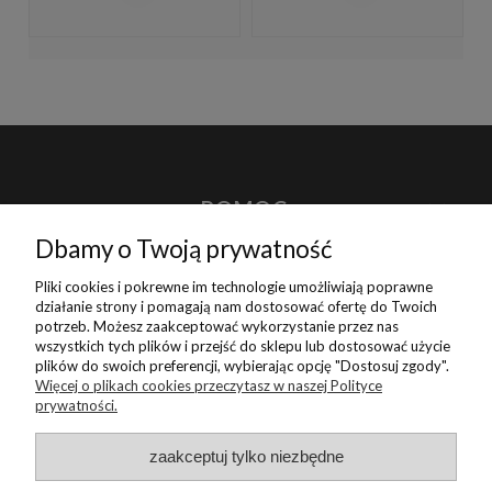
POMOC
Dbamy o Twoją prywatność
MOJE KONTO
Pliki cookies i pokrewne im technologie umożliwiają poprawne
działanie strony i pomagają nam dostosować ofertę do Twoich
potrzeb. Możesz zaakceptować wykorzystanie przez nas
PŁATNOŚCI I DOSTAWA
wszystkich tych plików i przejść do sklepu lub dostosować użycie
plików do swoich preferencji, wybierając opcję "Dostosuj zgody".
Więcej o plikach cookies przeczytasz w naszej Polityce
INFORMACJE
prywatności.
zaakceptuj tylko niezbędne
O NAS