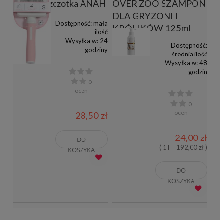
ZOLUX szczotka ANAH
OVER ZOO SZAMPON
DLA GRYZONI I
Dostępność:
mała
KRÓLIKÓW 125ml
ilość
Wysyłka w:
24
Dostępność:
godziny
średnia ilość
Wysyłka w:
48
godzin
0
ocen
0
ocen
28,50 zł
24,00 zł
DO
( 1 l = 192,00 zł )
KOSZYKA
DO
KOSZYKA