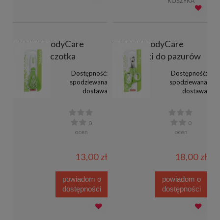
KOSZYKA
ZOLUX RodyCare
ZOLUX RodyCare
miękka szczotka
obcinaczki do pazurów
Dostępność:
Dostępność:
spodziewana
spodziewana
dostawa
dostawa
0
0
ocen
ocen
13,00 zł
18,00 zł
powiadom o
powiadom o
dostępności
dostępności