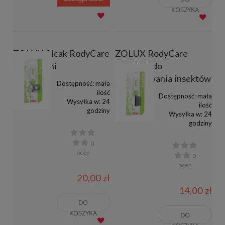
KOSZYKA
ZOLUX filcak RodyCare
ZOLUX RodyCare
dla gryzoni
grzebień do
wyczesywania insektów
Dostępność:
mała
ilość
Dostępność:
mała
Wysyłka w:
24
ilość
godziny
Wysyłka w:
24
godziny
0
ocen
0
ocen
20,00 zł
14,00 zł
DO
KOSZYKA
DO