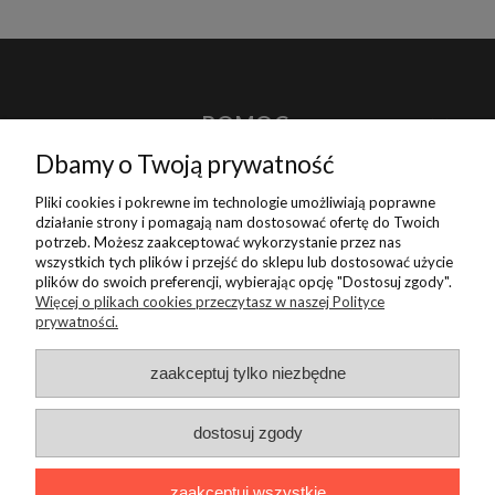
POMOC
Dbamy o Twoją prywatność
MOJE KONTO
Pliki cookies i pokrewne im technologie umożliwiają poprawne
działanie strony i pomagają nam dostosować ofertę do Twoich
potrzeb. Możesz zaakceptować wykorzystanie przez nas
PŁATNOŚCI I DOSTAWA
wszystkich tych plików i przejść do sklepu lub dostosować użycie
plików do swoich preferencji, wybierając opcję "Dostosuj zgody".
Więcej o plikach cookies przeczytasz w naszej Polityce
INFORMACJE
prywatności.
zaakceptuj tylko niezbędne
O NAS
dostosuj zgody
zaakceptuj wszystkie