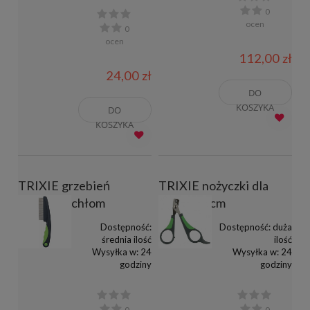
0
ocen
0
ocen
112,00 zł
24,00 zł
DO
KOSZYKA
DO
KOSZYKA
TRIXIE grzebień
TRIXIE nożyczki dla
przeciw pchłom
gryzoni 8cm
Dostępność:
Dostępność:
duża
średnia ilość
ilość
Wysyłka w:
24
Wysyłka w:
24
godziny
godziny
0
0