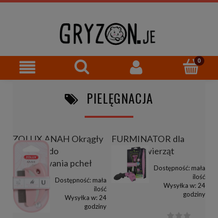
PIELĘGNACJA
ZOLUX ANAH Okrągły
FURMINATOR dla
grzebień do
małych zwierząt
wyczesywania pcheł
Dostępność:
mała
ilość
Dostępność:
mała
Wysyłka w:
24
ilość
godziny
Wysyłka w:
24
godziny