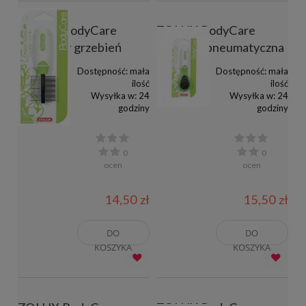
ZOLUX RodyCare
ZOLUX RodyCare
podwójny grzebień
szczotka pneumatyczna
Dostępność:
mała
Dostępność:
mała
ilość
ilość
Wysyłka w:
24
Wysyłka w:
24
godziny
godziny
0
0
ocen
ocen
14,50 zł
15,50 zł
DO
DO
KOSZYKA
KOSZYKA