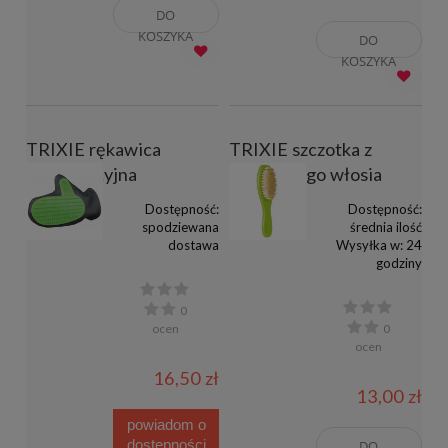
DO
KOSZYKA
DO
KOSZYKA
TRIXIE rękawica
TRIXIE szczotka z
pielęgnacyjna
naturalnego włosia
Dostępność:
Dostępność:
spodziewana
średnia ilość
dostawa
Wysyłka w:
24
godziny
0
ocen
0
ocen
16,50 zł
13,00 zł
powiadom o
dostępności
DO