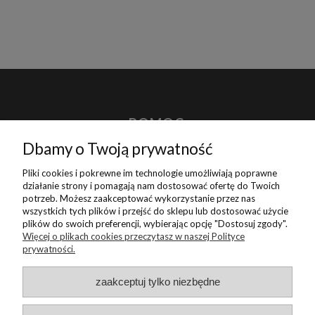
POMOC
Dbamy o Twoją prywatność
MOJE KONTO
Pliki cookies i pokrewne im technologie umożliwiają poprawne
działanie strony i pomagają nam dostosować ofertę do Twoich
potrzeb. Możesz zaakceptować wykorzystanie przez nas
PŁATNOŚCI I DOSTAWA
wszystkich tych plików i przejść do sklepu lub dostosować użycie
plików do swoich preferencji, wybierając opcję "Dostosuj zgody".
Więcej o plikach cookies przeczytasz w naszej Polityce
INFORMACJE
prywatności.
zaakceptuj tylko niezbędne
O NAS