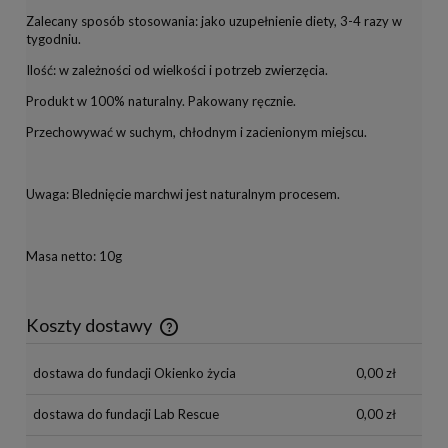
Zalecany sposób stosowania: jako uzupełnienie diety, 3-4 razy w
tygodniu.
Ilość: w zależności od wielkości i potrzeb zwierzęcia.
Produkt w 100% naturalny. Pakowany ręcznie.
Przechowywać w suchym, chłodnym i zacienionym miejscu.
Uwaga: Blednięcie marchwi jest naturalnym procesem.
Masa netto: 10g
Koszty dostawy
Cena nie zawiera ewentualnych kosztów płatności
dostawa do fundacji Okienko życia
0,00 zł
dostawa do fundacji Lab Rescue
0,00 zł