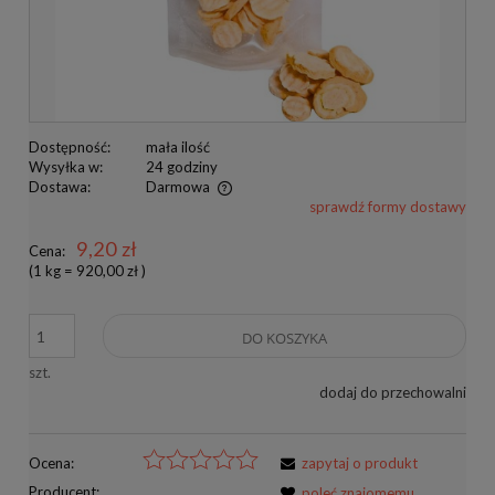
Dostępność:
mała ilość
Wysyłka w:
24 godziny
Dostawa:
Darmowa
sprawdź formy dostawy
Cena nie zawiera ewentualnych kosztów płatności
9,20 zł
Cena:
(1
kg
=
920,00 zł
)
DO KOSZYKA
szt.
dodaj do przechowalni
Ocena:
zapytaj o produkt
Producent:
poleć znajomemu