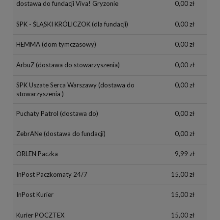
dostawa do fundacji Viva! Gryzonie
0,00 zł
SPK - ŚLĄSKI KRÓLICZOK
(dla fundacji)
0,00 zł
HEMMA
(dom tymczasowy)
0,00 zł
ArbuZ
(dostawa do stowarzyszenia)
0,00 zł
SPK Uszate Serca Warszawy
(dostawa do
0,00 zł
stowarzyszenia )
Puchaty Patrol
(dostawa do)
0,00 zł
ZebrANe
(dostawa do fundacji)
0,00 zł
ORLEN Paczka
9,99 zł
InPost Paczkomaty 24/7
15,00 zł
InPost Kurier
15,00 zł
Kurier POCZTEX
15,00 zł