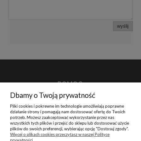
wyślij
POMOC
Dbamy o Twoją prywatność
MOJE KONTO
Pliki cookies i pokrewne im technologie umożliwiają poprawne
działanie strony i pomagają nam dostosować ofertę do Twoich
potrzeb. Możesz zaakceptować wykorzystanie przez nas
PŁATNOŚCI I DOSTAWA
wszystkich tych plików i przejść do sklepu lub dostosować użycie
plików do swoich preferencji, wybierając opcję "Dostosuj zgody".
Więcej o plikach cookies przeczytasz w naszej Polityce
INFORMACJE
prywatności.