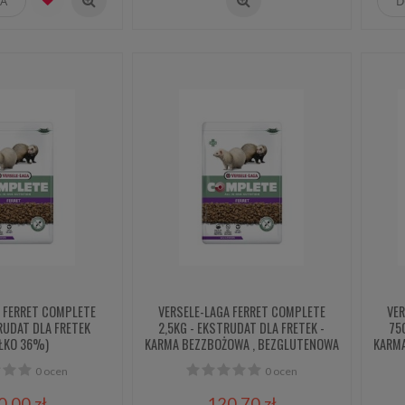
KA
D
A FERRET COMPLETE
VERSELE-LAGA FERRET COMPLETE
VE
RUDAT DLA FRETEK
2,5KG - EKSTRUDAT DLA FRETEK -
75
AŁKO 36%)
KARMA BEZZBOŻOWA , BEZGLUTENOWA
KARMA
0 ocen
0 ocen
0,00 zł
120,70 zł