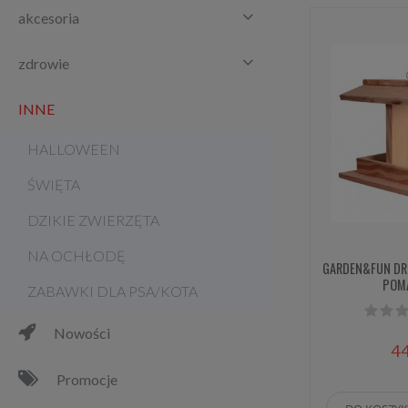
akcesoria
zdrowie
INNE
HALLOWEEN
ŚWIĘTA
DZIKIE ZWIERZĘTA
NA OCHŁODĘ
GARDEN&FUN DR
POM
ZABAWKI DLA PSA/KOTA
Nowości
44
Promocje