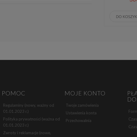
DO KOSZY
POMOC
MOJE KONTO
PŁ
DO
Regulaminy (nowy, ważny od
Twoje zamówienia
01.01.2023 r.)
Form
Ustawienia konta
Polityka prywatności (ważna od
Czas
Przechowalnia
01.01.2023 r.)
Czas
Zwroty i reklamacje (nowe,