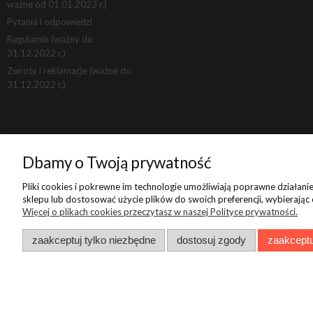
ważne od 01.01.2023 r.)
Pytania i odpowiedzi
Regulamin (ważny do
31.12.2022 r.)
Zwroty i reklamacje (ważne do
31.12.2022 r.)
Dbamy o Twoją prywatność
Pliki cookies i pokrewne im technologie umożliwiają poprawne działan
sklepu lub dostosować użycie plików do swoich preferencji, wybierając
Więcej o plikach cookies przeczytasz w naszej Polityce prywatności.
zaakceptuj tylko niezbędne
dostosuj zgody
zaakceptu
Sklep internetowy Shoper.pl