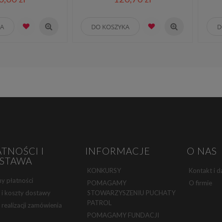
KA
DO KOSZYKA
D
ATNOŚCI I
INFORMACJE
O NAS
STAWA
KONKURSY
Kontakt i d
y płatności
POMAGAMY
O firmie
 i koszty dostawy
STOWARZYSZENIU PUCHATY
PATROL
 realizacji zamówienia
POMAGAMY FUNDACJI