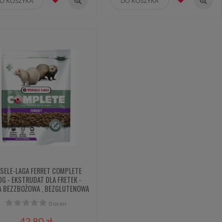
O KOSZYKA
DO KOSZYKA
RSELE-LAGA FERRET COMPLETE
0G - EKSTRUDAT DLA FRETEK -
 BEZZBOŻOWA , BEZGLUTENOWA
0 ocen
42,80 zł