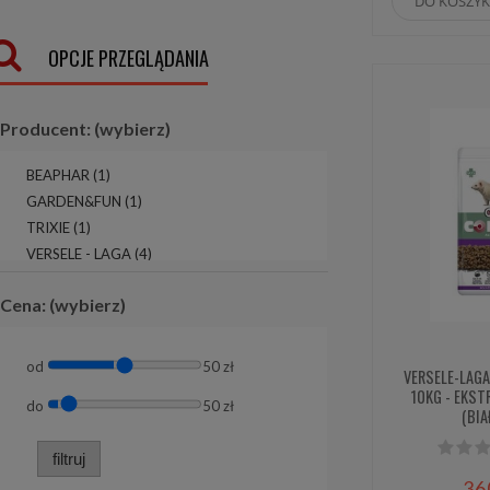
DO KOSZY
OPCJE PRZEGLĄDANIA
Producent: (wybierz)
BEAPHAR
(1)
GARDEN&FUN
(1)
TRIXIE
(1)
VERSELE - LAGA
(4)
Cena: (wybierz)
od
50 zł
VERSELE-LAG
10KG - EKST
do
50 zł
(BI
filtruj
36