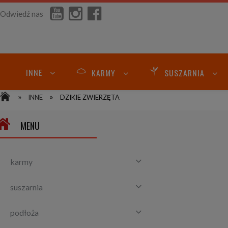
Odwiedź nas
INNE
KARMY
SUSZARNIA
»
»
INNE
DZIKIE ZWIERZĘTA
MENU
karmy
suszarnia
podłoża