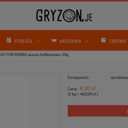
PODŁOŻA
AKCESORIA
ZDROWIE
FACTORYHERBS ananas liofilizowany 20g
Dostępność:
spodziew
9,20 zł
Cena:
(1
kg
=
460,00 zł
)