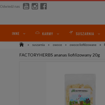
Odwiedź nas
INNE
KARMY
SUSZARNIA
»
»
»
»
suszarnia
owoce
owoce liofilizowane
FACTORYHERBS ananas liofilizowany 20g