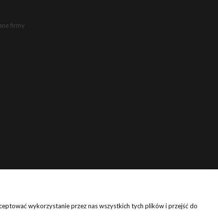
ane firmy
eptować wykorzystanie przez nas wszystkich tych plików i przejść do