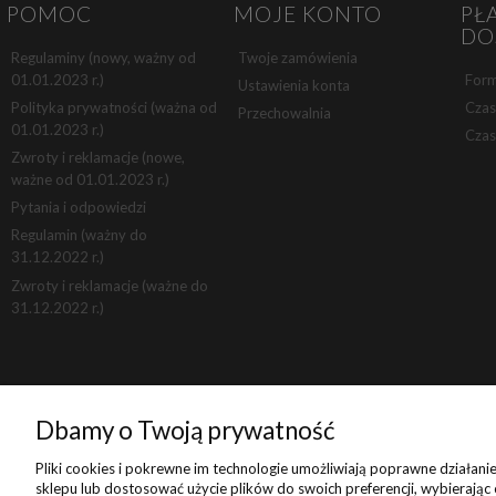
POMOC
MOJE KONTO
PŁ
DO
Regulaminy (nowy, ważny od
Twoje zamówienia
01.01.2023 r.)
Form
Ustawienia konta
Polityka prywatności (ważna od
Czas
Przechowalnia
01.01.2023 r.)
Czas
Zwroty i reklamacje (nowe,
ważne od 01.01.2023 r.)
Pytania i odpowiedzi
Regulamin (ważny do
31.12.2022 r.)
Zwroty i reklamacje (ważne do
31.12.2022 r.)
Dbamy o Twoją prywatność
Pliki cookies i pokrewne im technologie umożliwiają poprawne działan
sklepu lub dostosować użycie plików do swoich preferencji, wybierając