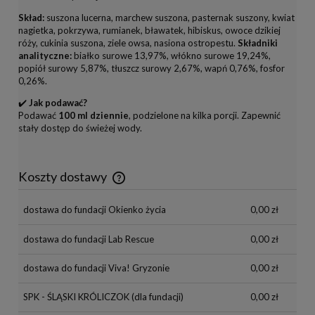
Skład:
suszona lucerna, marchew suszona, pasternak suszony, kwiat
nagietka, pokrzywa, rumianek, bławatek, hibiskus, owoce dzikiej
róży, cukinia suszona, ziele owsa, nasiona ostropestu.
Składniki
analityczne:
białko surowe 13,97%, włókno surowe 19,24%,
popiół surowy 5,87%, tłuszcz surowy 2,67%, wapń 0,76%, fosfor
0,26%.
✔️
Jak podawać?
Podawać
100 ml dziennie
, podzielone na kilka porcji. Zapewnić
stały dostęp do świeżej wody.
Koszty dostawy
Cena nie zawiera ewentualnych kosztów płatności
dostawa do fundacji Okienko życia
0,00 zł
dostawa do fundacji Lab Rescue
0,00 zł
dostawa do fundacji Viva! Gryzonie
0,00 zł
SPK - ŚLĄSKI KRÓLICZOK
(dla fundacji)
0,00 zł