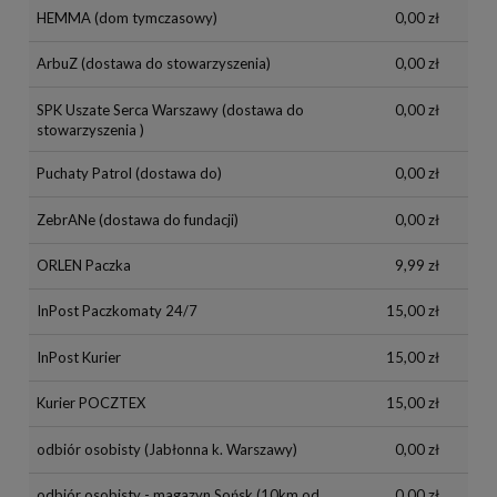
HEMMA
(dom tymczasowy)
0,00 zł
ArbuZ
(dostawa do stowarzyszenia)
0,00 zł
SPK Uszate Serca Warszawy
(dostawa do
0,00 zł
stowarzyszenia )
Puchaty Patrol
(dostawa do)
0,00 zł
ZebrANe
(dostawa do fundacji)
0,00 zł
ORLEN Paczka
9,99 zł
InPost Paczkomaty 24/7
15,00 zł
InPost Kurier
15,00 zł
Kurier POCZTEX
15,00 zł
odbiór osobisty
(Jabłonna k. Warszawy)
0,00 zł
odbiór osobisty - magazyn Sońsk
(10km od
0,00 zł