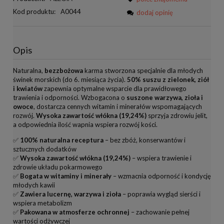
Kod produktu:
A0044
dodaj opinię
Opis
Naturalna,
bezzbożowa
karma stworzona specjalnie dla młodych
świnek morskich (do 6. miesiąca życia).
50% suszu z zielonek, ziół
i kwiatów
zapewnia optymalne wsparcie dla prawidłowego
trawienia i odporności. Wzbogacona o
suszone warzywa, zioła i
owoce
, dostarcza cennych witamin i minerałów wspomagających
rozwój.
Wysoka zawartość włókna (19,24%)
sprzyja zdrowiu jelit,
a odpowiednia ilość wapnia wspiera rozwój kości.
✅
100% naturalna receptura
– bez zbóż, konserwantów i
sztucznych dodatków
✅
Wysoka zawartość włókna (19,24%)
– wspiera trawienie i
zdrowie układu pokarmowego
✅
Bogata w witaminy i minerały
– wzmacnia odporność i kondycję
młodych kawii
✅
Zawiera lucernę, warzywa i zioła
– poprawia wygląd sierści i
wspiera metabolizm
✅
Pakowana w atmosferze ochronnej
– zachowanie pełnej
wartości odżywczej