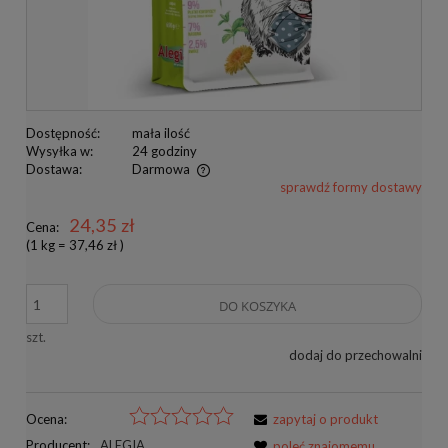
Dostępność:
mała ilość
Wysyłka w:
24 godziny
Dostawa:
Darmowa
sprawdź formy dostawy
Cena nie zawiera ewentualnych kosztów płatności
24,35 zł
Cena:
(1
kg
=
37,46 zł
)
DO KOSZYKA
szt.
dodaj do przechowalni
Ocena:
zapytaj o produkt
Producent:
ALEGIA
poleć znajomemu