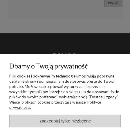
wyślij
POMOC
Dbamy o Twoją prywatność
MOJE KONTO
Pliki cookies i pokrewne im technologie umożliwiają poprawne
działanie strony i pomagają nam dostosować ofertę do Twoich
potrzeb. Możesz zaakceptować wykorzystanie przez nas
PŁATNOŚCI I DOSTAWA
wszystkich tych plików i przejść do sklepu lub dostosować użycie
plików do swoich preferencji, wybierając opcję "Dostosuj zgody".
Więcej o plikach cookies przeczytasz w naszej Polityce
INFORMACJE
prywatności.
zaakceptuj tylko niezbędne
O NAS