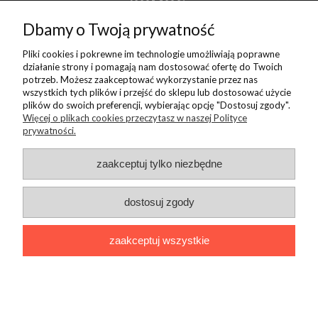
POMOC
Dbamy o Twoją prywatność
MOJE KONTO
Pliki cookies i pokrewne im technologie umożliwiają poprawne
działanie strony i pomagają nam dostosować ofertę do Twoich
potrzeb. Możesz zaakceptować wykorzystanie przez nas
PŁATNOŚCI I DOSTAWA
wszystkich tych plików i przejść do sklepu lub dostosować użycie
plików do swoich preferencji, wybierając opcję "Dostosuj zgody".
Więcej o plikach cookies przeczytasz w naszej Polityce
INFORMACJE
prywatności.
zaakceptuj tylko niezbędne
O NAS
dostosuj zgody
zaakceptuj wszystkie
pokaż pełną wersję strony
Sklep internetowy
Dodatki i modyfikacje shoper
Grafika: Agata
Shoper.pl
imodules.pl
Pietruszka