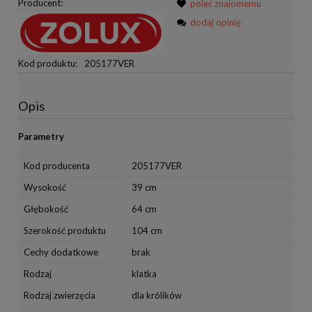
Producent:
poleć znajomemu
dodaj opinię
Kod produktu:
205177VER
Opis
Parametry
Kod producenta
205177VER
Wysokość
39 cm
Głębokość
64 cm
Szerokość produktu
104 cm
Cechy dodatkowe
brak
Rodzaj
klatka
Rodzaj zwierzęcia
dla królików