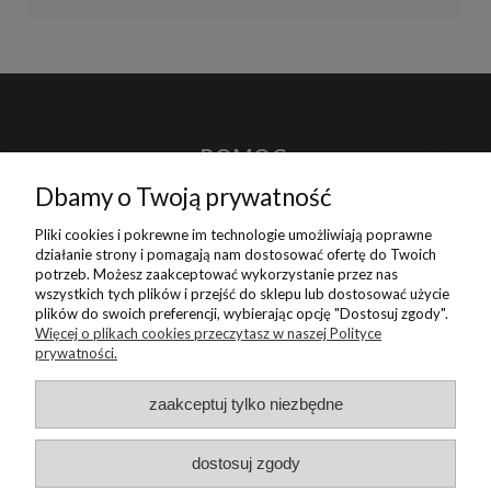
POMOC
Dbamy o Twoją prywatność
MOJE KONTO
Pliki cookies i pokrewne im technologie umożliwiają poprawne
działanie strony i pomagają nam dostosować ofertę do Twoich
potrzeb. Możesz zaakceptować wykorzystanie przez nas
PŁATNOŚCI I DOSTAWA
wszystkich tych plików i przejść do sklepu lub dostosować użycie
plików do swoich preferencji, wybierając opcję "Dostosuj zgody".
Więcej o plikach cookies przeczytasz w naszej Polityce
INFORMACJE
prywatności.
zaakceptuj tylko niezbędne
O NAS
dostosuj zgody