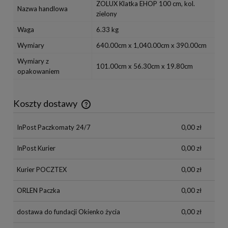
ZOLUX Klatka EHOP 100 cm, kol.
Nazwa handlowa
zielony
Waga
6.33 kg
Wymiary
640.00cm x 1,040.00cm x 390.00cm
Wymiary z
101.00cm x 56.30cm x 19.80cm
opakowaniem
Koszty dostawy
Cena nie zawiera ewentualnych kosztów płatności
InPost Paczkomaty 24/7
0,00 zł
InPost Kurier
0,00 zł
Kurier POCZTEX
0,00 zł
ORLEN Paczka
0,00 zł
dostawa do fundacji Okienko życia
0,00 zł