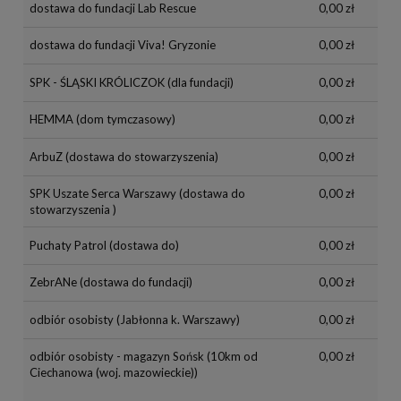
dostawa do fundacji Lab Rescue
0,00 zł
dostawa do fundacji Viva! Gryzonie
0,00 zł
SPK - ŚLĄSKI KRÓLICZOK
(dla fundacji)
0,00 zł
HEMMA
(dom tymczasowy)
0,00 zł
ArbuZ
(dostawa do stowarzyszenia)
0,00 zł
SPK Uszate Serca Warszawy
(dostawa do
0,00 zł
stowarzyszenia )
Puchaty Patrol
(dostawa do)
0,00 zł
ZebrANe
(dostawa do fundacji)
0,00 zł
odbiór osobisty
(Jabłonna k. Warszawy)
0,00 zł
odbiór osobisty - magazyn Sońsk
(10km od
0,00 zł
Ciechanowa (woj. mazowieckie))