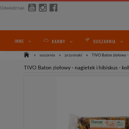
Odwiedź nas
INNE
KARMY
SUSZARNIA
»
»
»
suszarnia
przysmaki
TIVO Baton ziołowy - n
TIVO Baton ziołowy - nagietek i hibiskus - ko