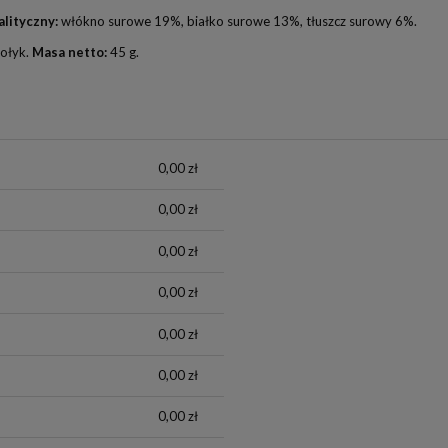
alityczny:
włókno surowe 19%, białko surowe 13%, tłuszcz surowy 6%.
kołyk.
Masa netto:
45 g.
0,00 zł
0,00 zł
0,00 zł
0,00 zł
0,00 zł
0,00 zł
0,00 zł