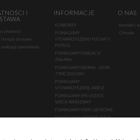
ATNOŚCI I
INFORMACJE
O NAS
STAWA
KONKURSY
Kontakt i d
y płatności
POMAGAMY
O firmie
 i koszty dostawy
STOWARZYSZENIU PUCHATY
PATROL
 realizacji zamówienia
POMAGAMY FUNDACJI
ZebrANe
POMAGAMY HEMMA - DOM
TYMCZASOWY
POMAGAMY
STOWARZYSZENIE ARBUZ
POMAGAMY SPK USZATE
SERCA WARSZAWY
POMAGAMY VIVA! GRYZONIE
POMAGAMY OKIENKO ŻYCIA
POMAGAMY LAB RESCUE
Polityka prywatności (ważna do
31.12.2022 r.)