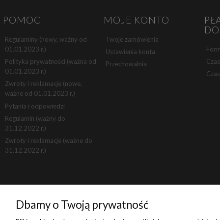
POMOC
MOJE KONTO
PŁ
DO
Regulaminy (nowy, ważny od
Twoje zamówienia
01.01.2023 r.)
Form
Ustawienia konta
Polityka prywatności (ważna od
Czas
Przechowalnia
01.01.2023 r.)
Czas
Zwroty i reklamacje (nowe,
ważne od 01.01.2023 r.)
Pytania i odpowiedzi
Regulamin (ważny do
31.12.2022 r.)
Zwroty i reklamacje (ważne do
31.12.2022 r.)
Dbamy o Twoją prywatność