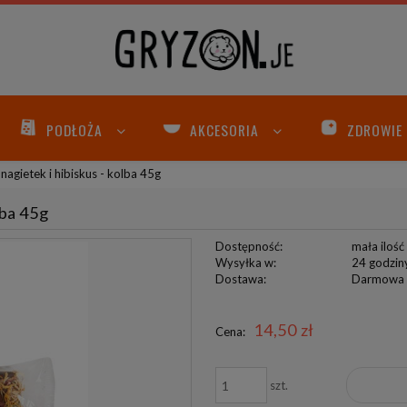
PODŁOŻA
AKCESORIA
ZDROWIE
agietek i hibiskus - kolba 45g
lba 45g
Dostępność:
mała ilość
Wysyłka w:
24 godzin
Dostawa:
Darmowa
Cena nie zawiera ewentualnych
14,50 zł
Cena:
kosztów płatności
szt.