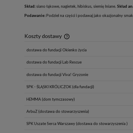
Skład:
siano łąkowe, nagietek, hibiskus, siemię lniane.
Skład an
Podawanie:
Podziel na części i podawaj jako okazjonalny sma
Koszty dostawy
dostawa do fundacji Okienko życia
Cena nie zawiera ewentualnych
kosztów płatności
dostawa do fundacji Lab Rescue
dostawa do fundacji Viva! Gryzonie
SPK - ŚLĄSKI KRÓLICZOK
(dla fundacji)
HEMMA
(dom tymczasowy)
ArbuZ
(dostawa do stowarzyszenia)
SPK Uszate Serca Warszawy
(dostawa do stowarzyszenia )